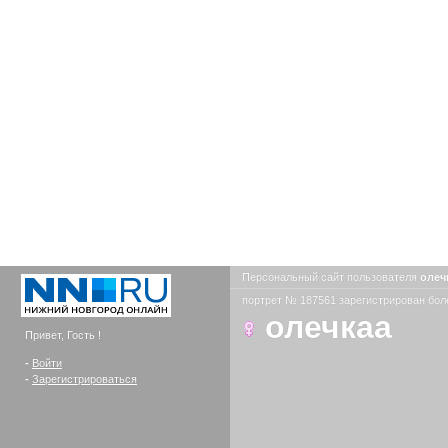
Персональный сайт пользователя
олеч
портрет № 187561 зарегистрирован боле
олечкаа
Привет, Гость !
-
Войти
-
Зарегистрироваться