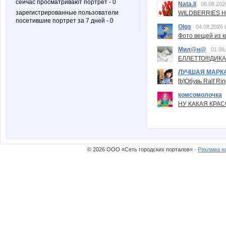
сейчас просматривают портрет - 0
Nata.li
05.08.202
зарегистрированные пользователи
WILDBERRIES Н
посетившие портрет за 7 дней - 0
Olgs
04.08.2026 
Фото вещей из ки
Мил@н@
01.08
ЕЛЛЕТТО!!!ДИК
ЛУЧШАЯ МАРК
[b]Обувь Ralf Ri
комсомолочка
НУ КАКАЯ КРАСОТ
© 2026 ООО «Сеть городских порталов» ·
Реклама н