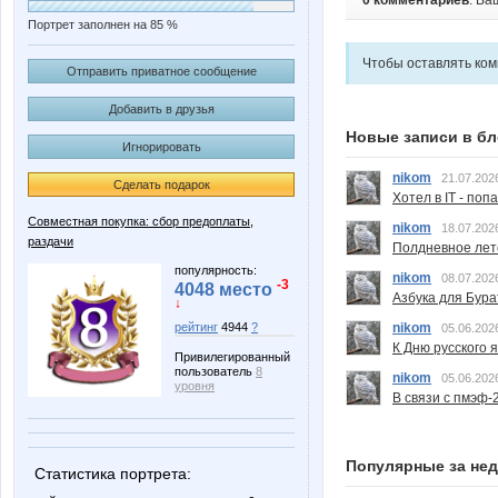
0 комментариев
. Ва
Портрет заполнен на 85 %
Чтобы оставлять ко
Отправить приватное сообщение
Добавить в друзья
Новые записи в бл
Игнорировать
nikom
21.07.202
Сделать подарок
Хотел в IT - поп
Совместная покупка: сбор предоплаты,
nikom
18.07.202
раздачи
Полдневное лет
популярность:
nikom
08.07.202
-3
4048 место
Азбука для Бура
↓
рейтинг
4944
?
nikom
05.06.202
К Дню русского 
Привилегированный
пользователь
8
nikom
05.06.202
уровня
В связи с пмэф-
Популярные за не
Статистика портрета: