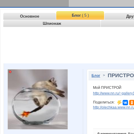
Блог
( 5 )
Основное
Дру
Шпионаж
ПРИСТР
>
Блог
Мой ПРИСТРОЙ
http://www.nn.ru/~gall
Поделиться:
http://olechkaa.www.nn.